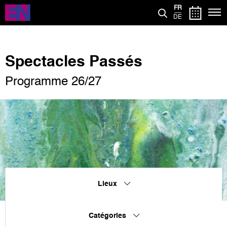
Aller
FR
au
DE
contenu
principal
Spectacles Passés
Programme 26/27
Lieux
Catégories