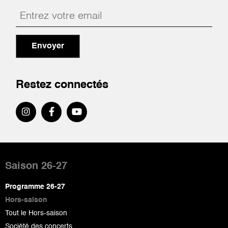
Envoyer
Restez connectés
Pied
de
Saison 26-27
page
Programme 26-27
Hors-saison
Tout le Hors-saison
Société des concerts