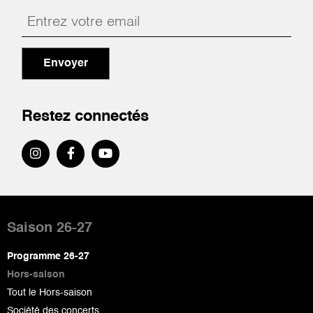
Envoyer
Restez connectés
Pied
de
Saison 26-27
page
Programme 26-27
Hors-saison
Tout le Hors-saison
Société des concerts