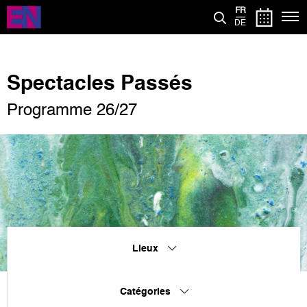
Aller
FR
au
DE
contenu
principal
Spectacles Passés
Programme 26/27
Lieux
Catégories