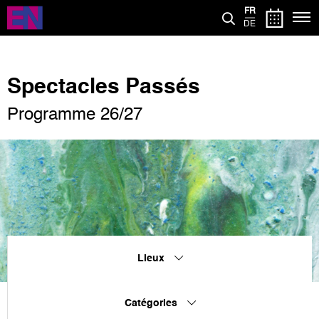
Aller
FR
au
DE
contenu
principal
Spectacles Passés
Programme 26/27
Lieux
Catégories