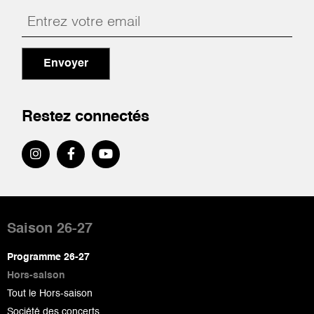
Envoyer
Restez connectés
Pied
de
Saison 26-27
page
Programme 26-27
Hors-saison
Tout le Hors-saison
Société des concerts