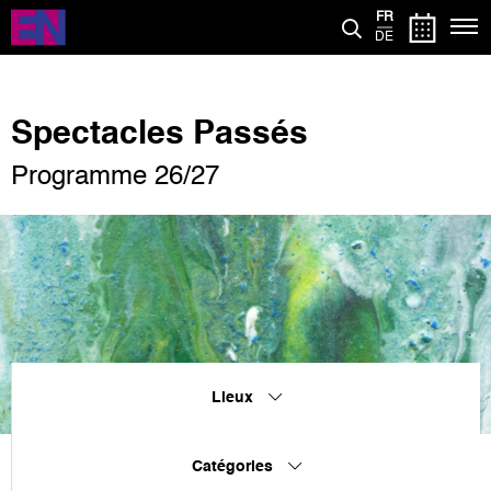
Aller
FR
au
DE
contenu
principal
Spectacles Passés
Programme 26/27
Lieux
Catégories