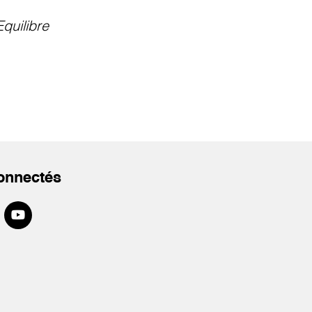
Equilibre
onnectés