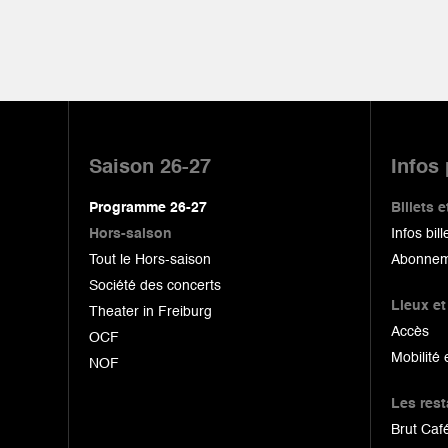
Pied
de
Saison 26-27
Infos
page
Programme 26-27
Billets
Hors-saison
Infos bill
Tout le Hors-saison
Abonnem
Société des concerts
Lieux et
Theater in Freiburg
Accès
OCF
Mobilité 
NOF
Les res
Brut Café