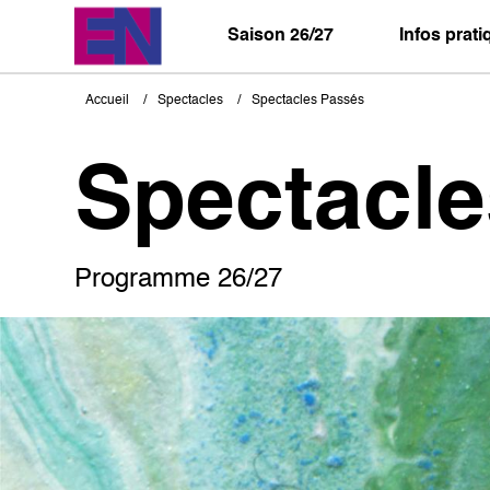
Aller
au
Saison 26/27
Infos prat
contenu
principal
Accueil
Spectacles
Spectacles Passés
Fil
d'Ariane
Spectacl
Programme 26/27