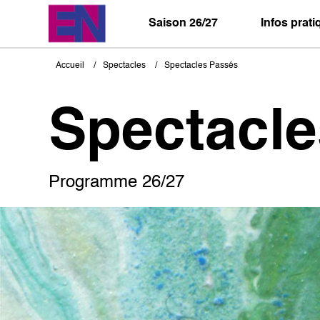
Aller
au
Saison 26/27
Infos prat
contenu
principal
Accueil
Spectacles
Spectacles Passés
Fil
d'Ariane
Spectacl
Programme 26/27