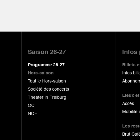
Pied
de
Saison 26-27
Infos
page
Programme 26-27
Billets
Hors-saison
Infos bill
Tout le Hors-saison
Abonnem
Société des concerts
Lieux et
Theater in Freiburg
Accès
OCF
Mobilité 
NOF
Les res
Brut Café