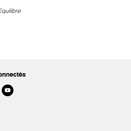
Equilibre
onnectés