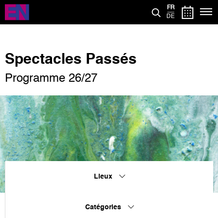
Aller
FR
au
DE
contenu
principal
Spectacles Passés
Programme 26/27
Lieux
Catégories