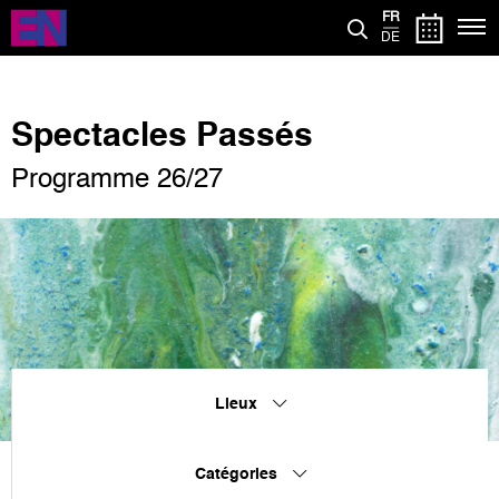
Aller
FR
au
DE
contenu
principal
Spectacles Passés
Programme 26/27
Lieux
Catégories