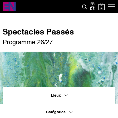
Aller
FR
au
DE
contenu
principal
Spectacles Passés
Programme 26/27
Lieux
Catégories