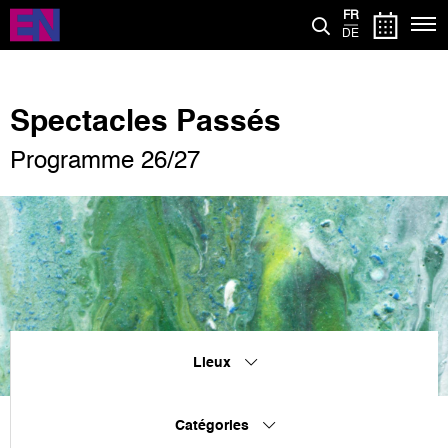
Aller
FR
au
DE
contenu
principal
Spectacles Passés
Programme 26/27
Lieux
Catégories