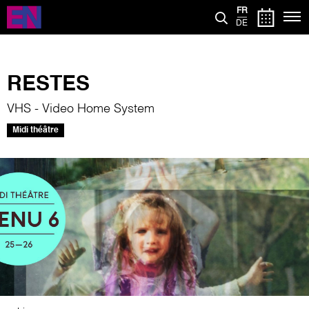
Aller
FR
au
DE
contenu
principal
RESTES
VHS - Video Home System
Midi théâtre
Image