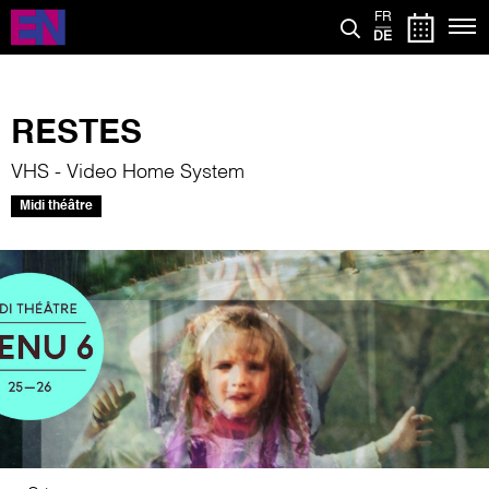
Direkt
FR
zum
DE
Inhalt
RESTES
VHS - Video Home System
Midi théâtre
Bild