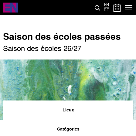
Aller
FR
au
DE
contenu
principal
Saison des écoles passées
Saison des écoles 26/27
Lieux
Catégories