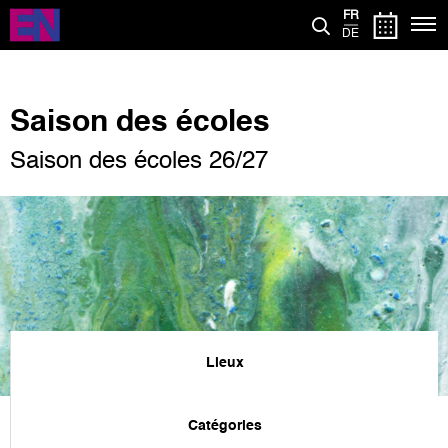
Aller
FR
au
DE
contenu
principal
Saison des écoles
Saison des écoles 26/27
Lieux
Catégories