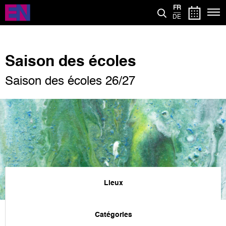
Aller
FR
au
DE
contenu
principal
Saison des écoles
Saison des écoles 26/27
Lieux
Catégories