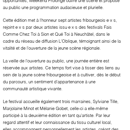
opportunités, Weekend Prolongé ouvre une scène et propose
au public une programmation audacieuse et plurielle.
Cette édition met à l'honneur sept artistes fribourgeois·e·x·s,
rejoint·e·x·s par deux artistes issu·e·x·s des festivals Fais
Comme Chez Toi à Sion et Qué Toi à Neuchâtel, dans le
cadre du réseau de diffusion L'Oblique, témoignant ainsi de la
vitalité et de l'ouverture de la jeune scène régionale.
La veille de l'ouverture au public, une journée entière est
réservée aux artistes. Ce temps fort vise à tisser des liens au
sein de la jeune scène fribourgeoise et à cultiver, dès le début
du parcours, un sentiment d'appartenance à une
communauté artistique vivante.
Le festival accueille également trois marraines, Sylviane Tille,
Marjolaine Minot et Mélanie Gobet, celle-ci a elle-même
participé à la deuxième édition en tant qu'artiste. Par leur
regard attentif et leur connaissance du tissu culturel local,
elles accompagnent personnellement les artistes, créant des