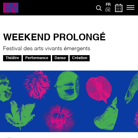
Aller
FR
au
DE
contenu
principal
WEEKEND PROLONGÉ
Festival des arts vivants émergents
Théâtre
Performance
Danse
Création
Image