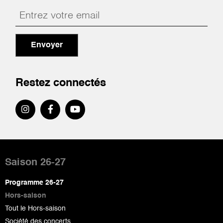
Envoyer
Restez connectés
Pied
de
Saison 26-27
page
Programme 26-27
Hors-saison
Tout le Hors-saison
Société des concerts