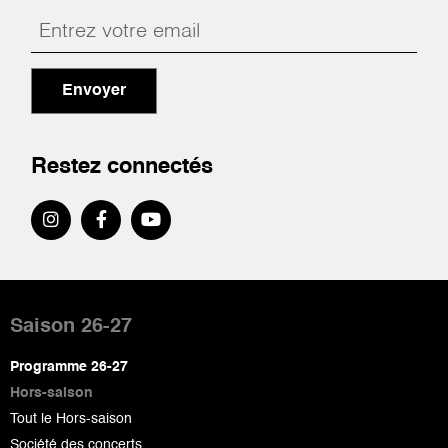
Envoyer
Restez connectés
Pied
de
Saison 26-27
page
Programme 26-27
Hors-saison
Tout le Hors-saison
Société des concerts