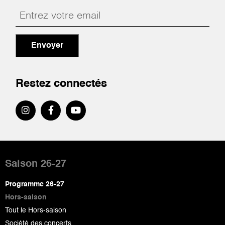
Envoyer
Restez connectés
Pied
de
Saison 26-27
page
Programme 26-27
Hors-saison
Tout le Hors-saison
Société des concerts