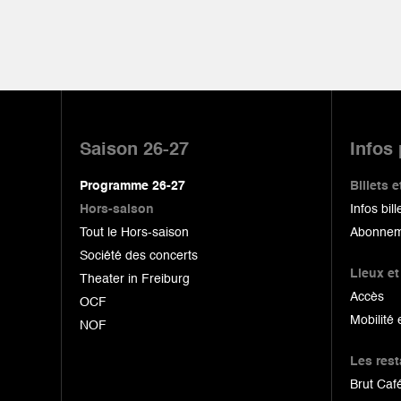
Pied
de
Saison 26-27
Infos
page
Programme 26-27
Billets
Hors-saison
Infos bill
Tout le Hors-saison
Abonnem
Société des concerts
Lieux et
Theater in Freiburg
Accès
OCF
Mobilité 
NOF
Les res
Brut Café