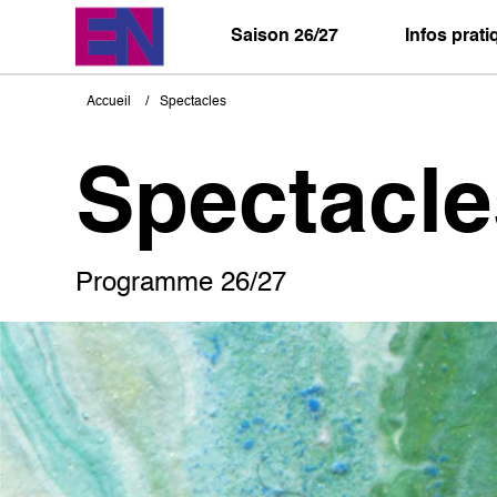
Aller
au
Saison 26/27
Infos prat
contenu
principal
Accueil
Spectacles
Fil
d'Ariane
Spectacle
Programme 26/27