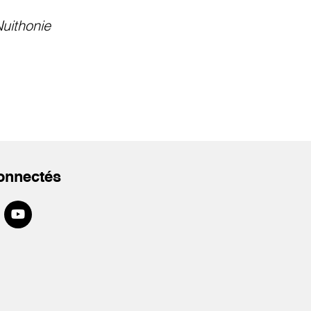
uithonie
onnectés