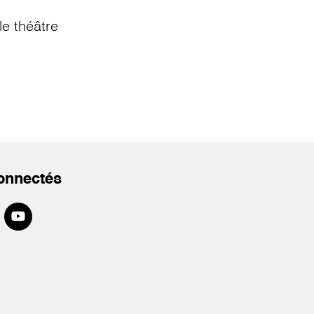
e théâtre
onnectés