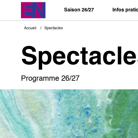
Aller
au
Saison 26/27
Infos prat
contenu
principal
Accueil
Spectacles
Fil
d'Ariane
Spectacle
Programme 26/27