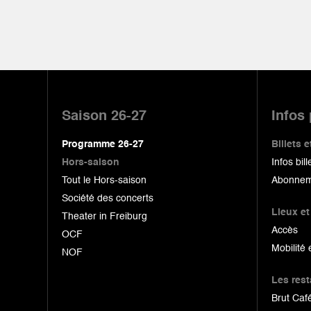
Pied
de
Saison 26-27
Infos
page
Programme 26-27
Billets
Hors-saison
Infos bill
Tout le Hors-saison
Abonnem
Société des concerts
Lieux et
Theater in Freiburg
Accès
OCF
Mobilité 
NOF
Les res
Brut Café