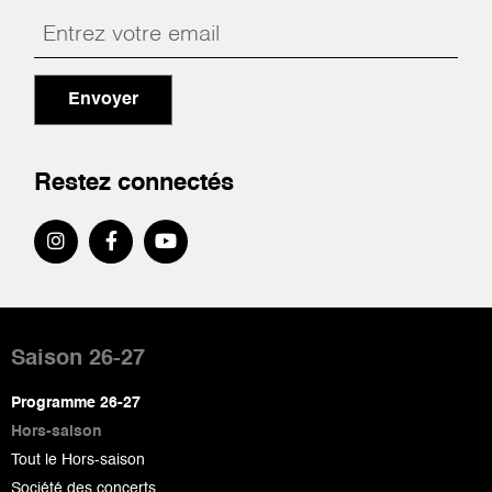
Envoyer
Restez connectés
Pied
de
Saison 26-27
page
Programme 26-27
Hors-saison
Tout le Hors-saison
Société des concerts