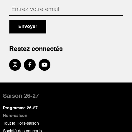
Envoyer
Restez connectés
Pied
de
Saison 26-27
page
Programme 26-27
Hors-saison
Tout le Hors-saison
Société des concerts