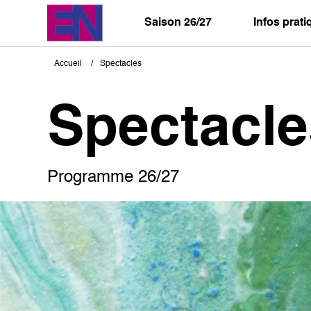
Aller
au
Saison 26/27
Infos prat
contenu
principal
Accueil
Spectacles
Fil
d'Ariane
Spectacle
Programme 26/27