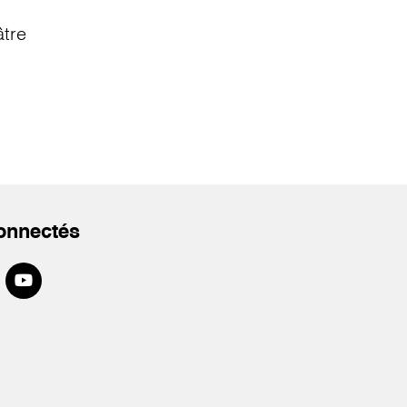
âtre
onnectés