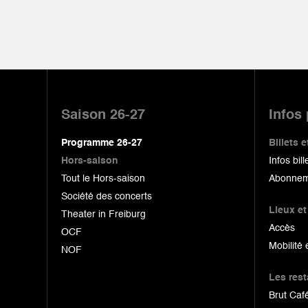
Pied
de
Saison 26-27
Infos
page
Programme 26-27
Billets
Hors-saison
Infos bill
Tout le Hors-saison
Abonnem
Société des concerts
Lieux et
Theater in Freiburg
Accès
OCF
Mobilité 
NOF
Les res
Brut Café