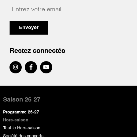
Envoyer
Restez connectés
Pied
de
Saison 26-27
page
Programme 26-27
Hors-saison
Tout le Hors-saison
Société des concerts