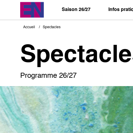
Aller
au
Saison 26/27
Infos prat
contenu
principal
Accueil
Spectacles
Fil
d'Ariane
Spectacle
Programme 26/27