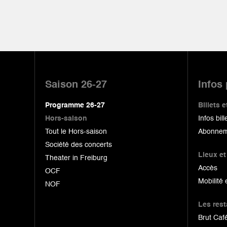
Pied
de
Saison 26-27
Infos
page
Programme 26-27
Billets
Hors-saison
Infos bill
Tout le Hors-saison
Abonnem
Société des concerts
Lieux et
Theater in Freiburg
Accès
OCF
Mobilité 
NOF
Les res
Brut Café