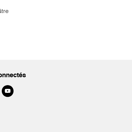
âtre
onnectés