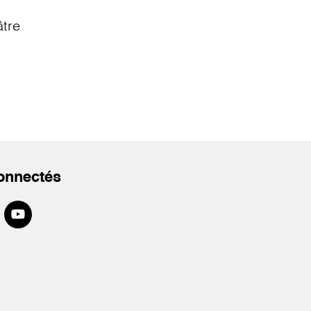
âtre
onnectés