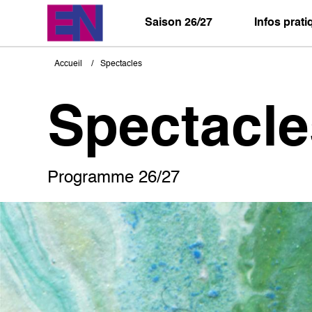
Aller
au
Saison 26/27
Infos prat
contenu
principal
Accueil
Spectacles
Fil
d'Ariane
Spectacle
Programme 26/27