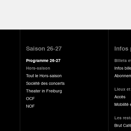
Pied
de
Saison 26-27
Infos
page
Programme 26-27
Billets
Hors-saison
Infos bill
Tout le Hors-saison
Abonnem
Société des concerts
Lieux et
Theater in Freiburg
Accès
OCF
Mobilité 
NOF
Les res
Brut Café