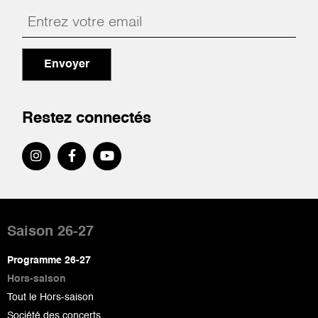
Envoyer
Restez connectés
Pied
de
Saison 26-27
page
Programme 26-27
Hors-saison
Tout le Hors-saison
Société des concerts