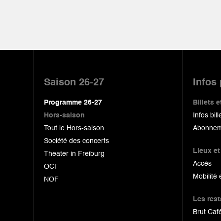
Pied
de
Saison 26-27
Infos
page
Programme 26-27
Billets
Hors-saison
Infos bill
Tout le Hors-saison
Abonnem
Société des concerts
Lieux et
Theater in Freiburg
Accès
OCF
Mobilité 
NOF
Les res
Brut Café