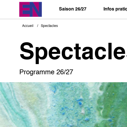
Aller
au
Saison 26/27
Infos prat
contenu
principal
Accueil
Spectacles
Fil
d'Ariane
Spectacle
Programme 26/27