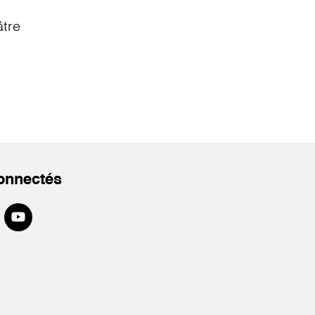
âtre
onnectés