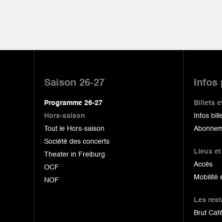
Pied
de
Saison 26-27
Infos
page
Programme 26-27
Billets
Hors-saison
Infos bill
Tout le Hors-saison
Abonnem
Société des concerts
Lieux et
Theater in Freiburg
Accès
OCF
Mobilité 
NOF
Les res
Brut Café