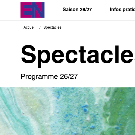
Aller
au
Saison 26/27
Infos prat
contenu
principal
Accueil
Spectacles
Fil
d'Ariane
Spectacle
Programme 26/27