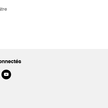
âtre
onnectés