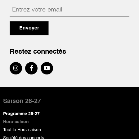
Envoyer
Restez connectés
Pied
de
Saison 26-27
page
Programme 26-27
Hors-saison
Tout le Hors-saison
Société des concerts