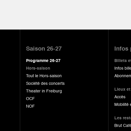
Pied
de
Saison 26-27
Infos
page
Programme 26-27
Billets
Hors-saison
Infos bill
Tout le Hors-saison
Abonnem
Société des concerts
Lieux et
Theater in Freiburg
Accès
OCF
Mobilité 
NOF
Les res
Brut Café