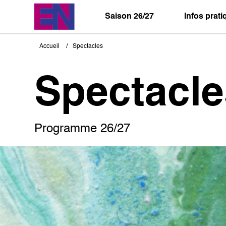
Aller
au
Saison 26/27
Infos prat
contenu
principal
Accueil
Spectacles
Fil
d'Ariane
Spectacle
Programme 26/27