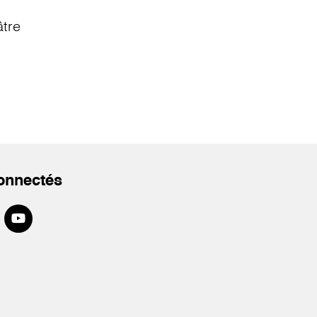
âtre
onnectés