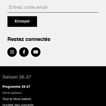
Envoyer
Restez connectés
Pied
de
Saison 26-27
page
Programme 26-27
Hors-saison
Tout le Hors-saison
Société des concerts