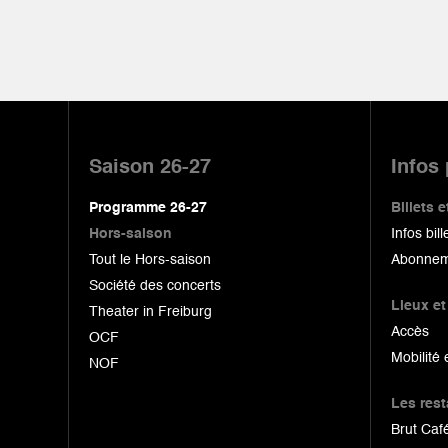
Pied
de
Saison 26-27
Infos
page
Programme 26-27
Billets
Hors-saison
Infos bill
Tout le Hors-saison
Abonnem
Société des concerts
Lieux et
Theater in Freiburg
Accès
OCF
Mobilité 
NOF
Les res
Brut Café