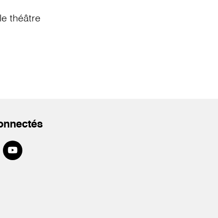
e théâtre
onnectés