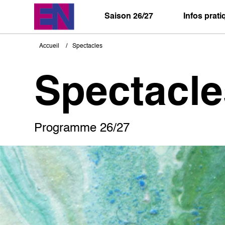
Aller
au
Saison 26/27
Infos prat
contenu
principal
Accueil
Spectacles
Fil
d'Ariane
Spectacle
Programme 26/27