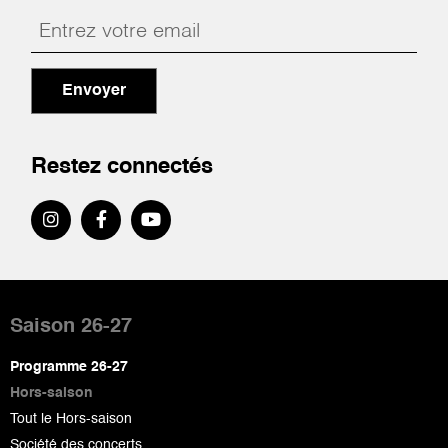
Envoyer
Restez connectés
Pied
de
Saison 26-27
page
Programme 26-27
Hors-saison
Tout le Hors-saison
Société des concerts