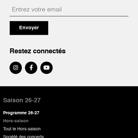
Envoyer
Restez connectés
Pied
de
Saison 26-27
page
Programme 26-27
Hors-saison
Tout le Hors-saison
Société des concerts