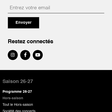
Envoyer
Restez connectés
Pied
de
Saison 26-27
page
Programme 26-27
Hors-saison
Tout le Hors-saison
Société des concerts