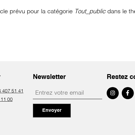
le prévu pour la catégorie
Tout_public
dans le th
r
Newsletter
Restez c
 407 51 41
 11 00
Envoyer