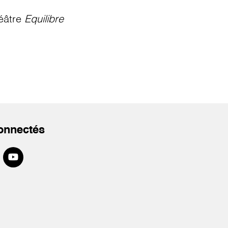
éâtre
Equilibre
onnectés