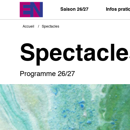
Aller
au
Saison 26/27
Infos prat
contenu
principal
Accueil
Spectacles
Fil
d'Ariane
Spectacle
Programme 26/27