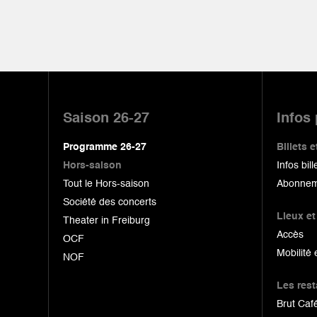
Pied
de
Saison 26-27
Infos
page
Programme 26-27
Billets
Hors-saison
Infos bill
Tout le Hors-saison
Abonnem
Société des concerts
Lieux et
Theater in Freiburg
Accès
OCF
Mobilité 
NOF
Les res
Brut Café