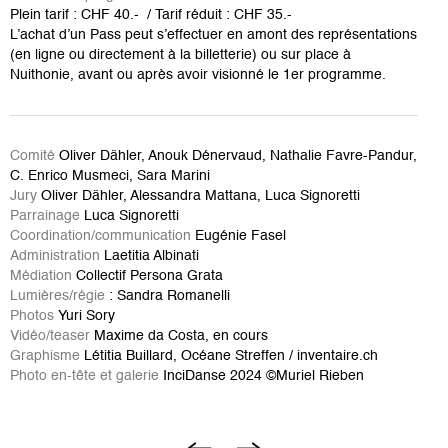
Plein tarif : CHF 40.- / Tarif réduit : CHF 35.-
L’achat d’un Pass peut s’effectuer en amont des représentations
(en ligne ou directement à la billetterie) ou sur place à
Nuithonie, avant ou après avoir visionné le 1er programme.
Comité
Oliver Dähler, Anouk Dénervaud, Nathalie Favre-Pandur,
C. Enrico Musmeci, Sara Marini
Jury
Oliver Dähler, Alessandra Mattana, Luca Signoretti
Parrainage
Luca Signoretti
Coordination/communication
Eugénie Fasel
Administration
Laetitia Albinati
Médiation
Collectif Persona Grata
Lumières/régie
: Sandra Romanelli
Photos
Yuri Sory
Vidéo/teaser
Maxime da Costa, en cours
Graphisme
Létitia Buillard, Océane Streffen / inventaire.ch
Photo en-tête et galerie
InciDanse 2024 ©Muriel Rieben