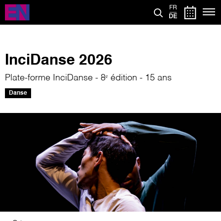
Direkt
FR
zum
DE
Inhalt
InciDanse 2026
Plate-forme InciDanse - 8ᵉ édition - 15 ans
Danse
Bild