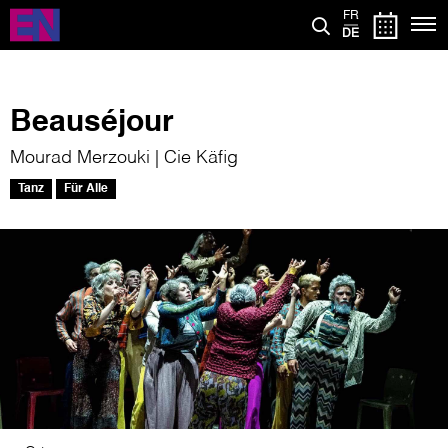
Direkt
FR
zum
DE
Inhalt
Beauséjour
Mourad Merzouki | Cie Käfig
Tanz
Für Alle
Bild