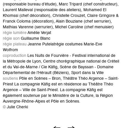
(responsable bureau d’étude), Marc Tripard (chef constructeur),
Laurent Malleval (responsable des ateliers), Mohamed El
Khomssi (chef décoration), Christelle Crouzet, Claire Gringore &
Franck Coloma (décoration), Alain Bouziane (chef serrurier),
Mathias Varenne (serrurier), Michel Caroline (chef menuisier)
régie lumière
Amélie Verjat
régie son
Guillaume Blanc
régie plateau
Jeanne Putelat
régie costumes
Marie-Eve
Wolfrom
coproduction
Les Nuits de Fourvière - Festival international de
la Métropole de Lyon, Centre chorégraphique national de Créteil
et du Val-de-Marne / Cie Käfig, Scène de Bayssan - Domaine
Départemental de l’Hérault (Béziers), Sport dans la Ville
soutiens
Pôle en Scènes – Bron, Théâtre Théo Argence – Saint-
Priest La compagnie Käfig est en résidence au Théâtre Théo
Argence – Ville de Saint-Priest. La compagnie Käfig est
également soutenue par le Ministère de la Culture, la Région
Auvergne-Rhône-Alpes et Pôle en Scènes.
©
Julie Cherki