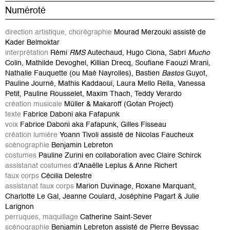
Numéroté
direction artistique, chorégraphie
Mourad Merzouki
assisté de
Kader Belmoktar
interprétation
Rémi
RMS
Autechaud, Hugo Ciona, Sabri
Mucho
Colin, Mathilde Devoghel, Killian Drecq, Soufiane Faouzi Mrani,
Nathalie Fauquette (ou Maé Nayrolles), Bastien
Bastos
Guyot,
Pauline Journé, Mathis Kaddaoui, Laura Mello Rella, Vanessa
Petit, Pauline Rousselet, Maxim Thach, Teddy Verardo
création musicale
Müller & Makaroff (Gotan Project)
texte
Fabrice Daboni aka Fafapunk
voix
Fabrice Daboni aka Fafapunk, Gilles Fisseau
création lumière
Yoann Tivoli assisté de Nicolas Faucheux
scénographie
Benjamin Lebreton
costumes
Pauline Zurini en collaboration avec Claire Schirck
assistanat costumes
d’Anaëlle Leplus & Anne Richert
faux corps
Cécilia Delestre
assistanat faux corps
Marion Duvinage, Roxane Marquant,
Charlotte Le Gal, Jeanne Coulard, Joséphine Pagart & Julie
Larignon
perruques, maquillage
Catherine Saint-Sever
scénographie
Benjamin Lebreton assisté de Pierre Beyssac