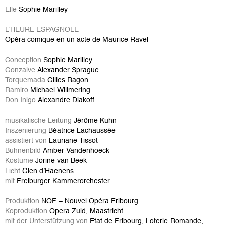
Elle
Sophie Marilley
L’HEURE ESPAGNOLE
Opéra comique en un acte de Maurice Ravel
Conception
Sophie Marilley
Gonzalve
Alexander Sprague
Torquemada
Gilles Ragon
Ramiro
Michael Willmering
Don Inigo
Alexandre Diakoff
musikalische Leitung
Jérôme Kuhn
Inszenierung
Béatrice Lachaussée
assistiert von
Lauriane Tissot
Bühnenbild
Amber Vandenhoeck
Kostüme
Jorine van Beek
Licht
Glen d’Haenens
mit
Freiburger Kammerorchester
Produktion
NOF – Nouvel Opéra Fribourg
Koproduktion
Opera Zuid, Maastricht
mit der Unterstützung von
Etat de Fribourg, Loterie Romande,