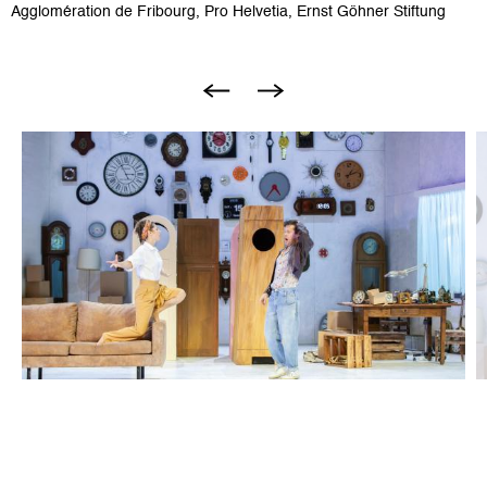
Agglomération de Fribourg, Pro Helvetia, Ernst Göhner Stiftung
Bild
B