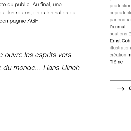
te du public. Au final, une
productio
sur les routes, dans les salles ou
coproduct
partenaria
a compagnie AGP.
l'azimut –
soutiens
E
Ernst Göh
illustration
le ouvre les esprits vers
création
ma
Trême
 du monde... Hans-Ulrich