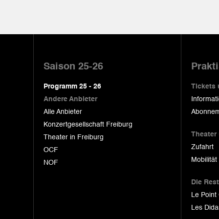
Pied
de
Saison 25-26
Prakt
page
Programm 25 - 26
Tickets
Andere Anbieter
Informat
Alle Anbieter
Abonnem
Konzertgesellschaft Freiburg
Theater
Theater in Freiburg
Zufahrt
OCF
Mobilität
NOF
Die Res
Le Point
Les Dida