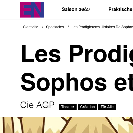
Direkt
zum
Saison 26/27
Praktische
Inhalt
Startseite
Spectacles
Les Prodigieuses Histoires De Sophos
Pfadnavigation
Les Prodi
Sophos et
Cie AGP
Theater
Création
Für Alle
Bild