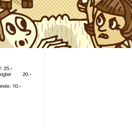
f
25
igter
20
preis
10