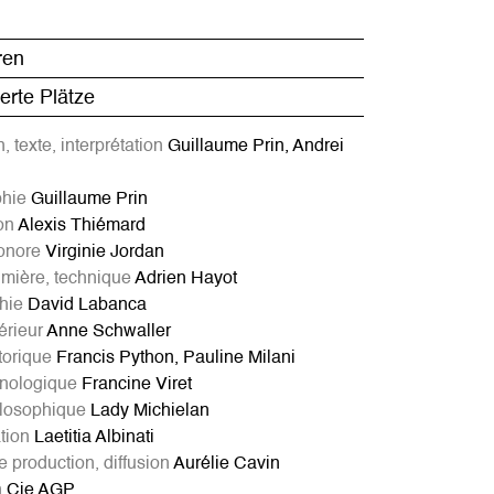
ren
rte Plätze
, texte, interprétation
Guillaume Prin, Andrei
hie
Guillaume Prin
on
Alexis Thiémard
onore
Virginie Jordan
umière, technique
Adrien Hayot
hie
David Labanca
érieur
Anne Schwaller
torique
Francis Python, Pauline Milani
hnologique
Francine Viret
ilosophique
Lady Michielan
tion
Laetitia Albinati
 production, diffusion
Aurélie Cavin
n
Cie AGP