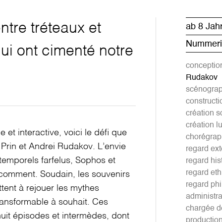
ntre tréteaux et
ab 8 Jah
Nummerie
ui ont cimenté notre
conception
Rudakov
scénograp
constructi
création s
création l
 et interactive, voici le défi que
chorégrap
 Prin et Andrei Rudakov. L’envie
regard ext
temporels farfelus, Sophos et
regard his
regard et
comment. Soudain, les souvenirs
regard ph
ttent à rejouer les mythes
administra
ransformable à souhait. Ces
chargée de
huit épisodes et intermèdes, dont
productio