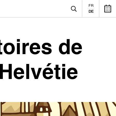
FR
DE
toires de
Helvétie