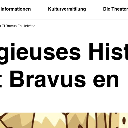
 Informationen
Kulturvermittlung
Die Theater
 Et Bravus En Helvétie
gieuses His
 Bravus en 