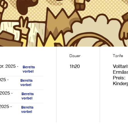
Dauer
Tarife
pr. 2025 -
1h20
Volltari
Bereits
vorbei
Ermäss
Preis
025 -
Bereits
Kinder
vorbei
 2025 -
Bereits
vorbei
2025 -
Bereits
vorbei