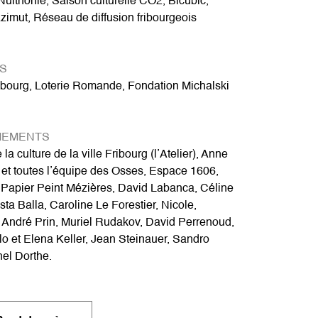
Nuithonie, Saison culturelle CO2, Bicubic,
zimut, Réseau de diffusion fribourgeois
S
ibourg, Loterie Romande, Fondation Michalski
IEMENTS
la culture de la ville Fribourg (l’Atelier), Anne
et toutes l’équipe des Osses, Espace 1606,
Papier Peint Mézières, David Labanca, Céline
ta Balla, Caroline Le Forestier, Nicole,
 André Prin, Muriel Rudakov, David Perrenoud,
ilo et Elena Keller, Jean Steinauer, Sandro
el Dorthe.