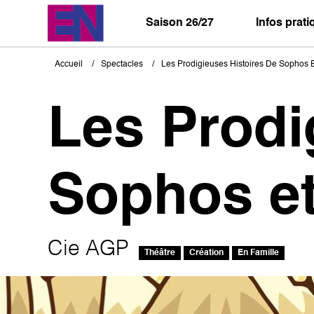
Aller
au
Saison 26/27
Infos prat
contenu
principal
Accueil
Spectacles
Les Prodigieuses Histoires De Sophos E
Fil
d'Ariane
Les Prodi
Sophos et
Cie AGP
Théâtre
Création
En Famille
Image