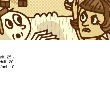
rif
25
duit
20
nfant
10