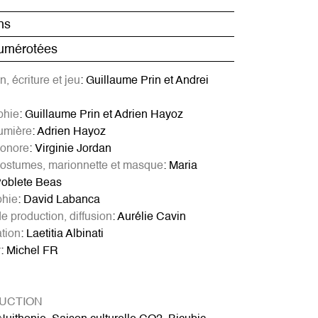
ns
umérotées
, écriture et jeu
: Guillaume Prin et Andrei
phie
: Guillaume Prin et Adrien Hayoz
lumière
: Adrien Hayoz
sonore
: Virginie Jordan
costumes, marionnette et masque
: Maria
oblete Beas
phie
: David Labanca
 production, diffusion
: Aurélie Cavin
tion
: Laetitia Albinati
r
: Michel FR
UCTION