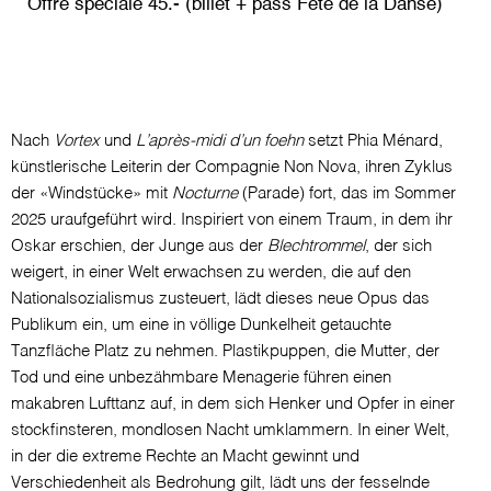
Offre spéciale 45.- (billet + pass Fête de la Danse)
Nach
Vortex
und
L’après-midi d’un foehn
setzt Phia Ménard,
künstlerische Leiterin der Compagnie Non Nova, ihren Zyklus
der «Windstücke» mit
Nocturne
(Parade) fort, das im Sommer
2025 uraufgeführt wird. Inspiriert von einem Traum, in dem ihr
Oskar erschien, der Junge aus der
Blechtrommel
, der sich
weigert, in einer Welt erwachsen zu werden, die auf den
Nationalsozialismus zusteuert, lädt dieses neue Opus das
Publikum ein, um eine in völlige Dunkelheit getauchte
Tanzfläche Platz zu nehmen. Plastikpuppen, die Mutter, der
Tod und eine unbezähmbare Menagerie führen einen
makabren Lufttanz auf, in dem sich Henker und Opfer in einer
stockfinsteren, mondlosen Nacht umklammern. In einer Welt,
in der die extreme Rechte an Macht gewinnt und
Verschiedenheit als Bedrohung gilt, lädt uns der fesselnde