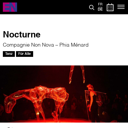
Direkt
FR
zum
DE
Inhalt
Nocturne
Compagnie Non Nova – Phia Ménard
Tanz
Für Alle
Bild