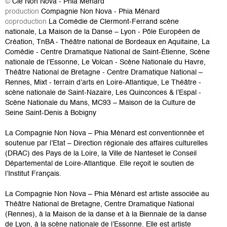
©
Cie Non Nova - Phia Ménard
production
Compagnie Non Nova - Phia Ménard
coproduction
La Comédie de Clermont-Ferrand scène
nationale, La Maison de la Danse – Lyon - Pôle Européen de
Création, TnBA - Théâtre national de Bordeaux en Aquitaine, La
Comédie - Centre Dramatique National de Saint-Étienne, Scène
nationale de l’Essonne, Le Volcan - Scène Nationale du Havre,
Théâtre National de Bretagne - Centre Dramatique National –
Rennes, Mixt - terrain d’arts en Loire-Atlantique, Le Théâtre -
scène nationale de Saint-Nazaire, Les Quinconces & l’Espal -
Scène Nationale du Mans, MC93 – Maison de la Culture de
Seine Saint-Denis à Bobigny
La Compagnie Non Nova – Phia Ménard est conventionnée et
soutenue par l’Etat – Direction régionale des affaires culturelles
(DRAC) des Pays de la Loire, la Ville de Nanteset le Conseil
Départemental de Loire-Atlantique. Elle reçoit le soutien de
l’Institut Français.
La Compagnie Non Nova – Phia Ménard est artiste associée au
Théâtre National de Bretagne, Centre Dramatique National
(Rennes), à la Maison de la danse et à la Biennale de la danse
de Lyon, à la scène nationale de l’Essonne. Elle est artiste