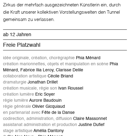
Zirkus der mehrfach ausgezeichneten Künstlerin ein, durch
die Kraft unserer kollektiven Vorstellungswelten den Tunnel
gemeinsam zu verlassen.
ab 12 Jahren
Freie Platzwahl
idée originale, création, chorégraphie
Phia Ménard
création marionnettes, objets et manipulation en scène
Phia
Ménard, Fabrice Ilia Leroy, Clarisse Delile
collaboration artistique
Cécile Briand
dramaturgie
Jonathan Drillet
création musicale, régie son
Ivan Roussel
création lumière
Eric Soyer
régie lumière
Aurore Baudouin
régie générale
Olivier Gicquiaud
en partenariat avec
Fête de la Danse
codirection, administration, diffusion
Claire Massonnet
assistanat administration et production
Justine Dufief
stage artistique
Amélia Dantony