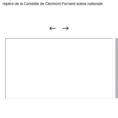
repère de la Comédie de Clermont-Ferrand scène nationale.
B