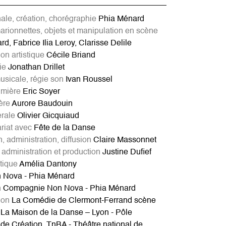
nale, création, chorégraphie
Phia Ménard
arionnettes, objets et manipulation en scène
d, Fabrice Ilia Leroy, Clarisse Delile
ion artistique
Cécile Briand
ie
Jonathan Drillet
usicale, régie son
Ivan Roussel
umière
Eric Soyer
ière
Aurore Baudouin
érale
Olivier Gicquiaud
ariat avec
Fête de la Danse
n, administration, diffusion
Claire Massonnet
 administration et production
Justine Dufief
stique
Amélia Dantony
 Nova - Phia Ménard
n
Compagnie Non Nova - Phia Ménard
ion
La Comédie de Clermont-Ferrand scène
 La Maison de la Danse – Lyon - Pôle
de Création, TnBA - Théâtre national de