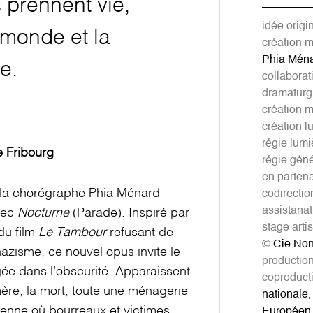
 prennent vie,
idée origi
monde et la
création m
Phia Ménar
e.
collaborat
dramaturg
création m
création l
régie lum
e Fribourg
régie gén
en parten
 la chorégraphe Phia Ménard
codirectio
assistanat
vec
Nocturne
(Parade). Inspiré par
stage arti
du film
Le Tambour
refusant de
©
Cie Non
nazisme, ce nouvel opus invite le
productio
gée dans l’obscurité. Apparaissent
coproduct
ère, la mort, toute
une ménagerie
nationale,
ienne
où bourreaux et victimes
Européen 