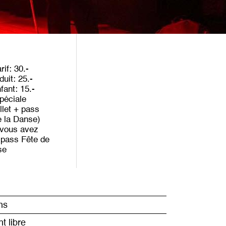
rif
30
duit
25
nfant
15
péciale
illet + pass
e la Danse)
 vous avez
 pass Fête de
se
ns
t libre