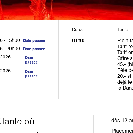
Durée
Tarifs
6 - 15h00
01h00
Plein ta
Date passée
Tarif ré
6 - 20h00
Date passée
Tarif e
2026 -
Date
Offre s
passée
45.- (b
Fête d
2026 -
Date
20.- si
passée
déjà le
la Dan
tante où
dès 12 a
Placemen