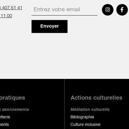
 407 51 41
 11 00
Envoyer
 pratiques
Actions culturelles
 et abonnements
Médiation culturelle
etterie
Bibliographie
ents
Culture inclusive