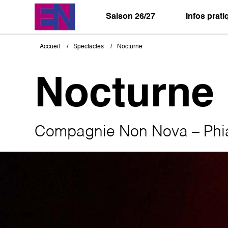
Aller
au
Saison 26/27
Infos prat
contenu
principal
Accueil
Spectacles
Nocturne
Fil
d'Ariane
Nocturne
Compagnie Non Nova – Phi
Image