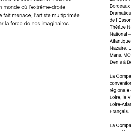
Bordeaux 
n monde où l’extrême-droite
Dramatiqu
e fait menace, l’artiste multiprimée
de l’Esso
ar la force de nos imaginaires
Théâtre N
National –
Atlantique
Nazaire, 
Mans, MC9
Denis à B
La Compag
convention
régionale 
Loire, la 
Loire-Atlan
Français.
La Compag