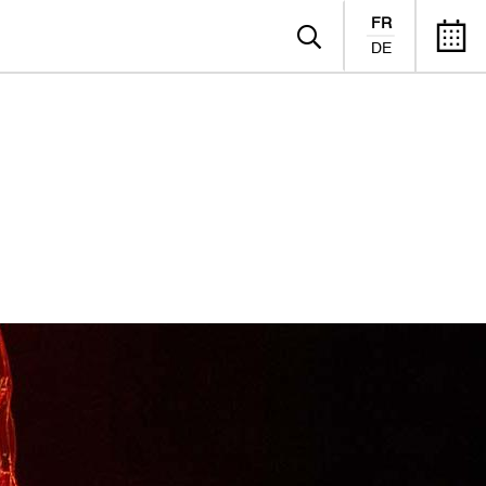
FR
DE