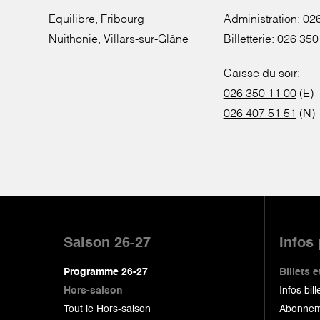
Equilibre, Fribourg
Administration:
026
Nuithonie, Villars-sur-Glâne
Billetterie:
026 350
Caisse du soir:
026 350 11 00
(E)
026 407 51 51
(N)
Pied
de
Saison 26-27
Infos
page
Programme 26-27
Billets
Hors-saison
Infos bill
Tout le Hors-saison
Abonnem