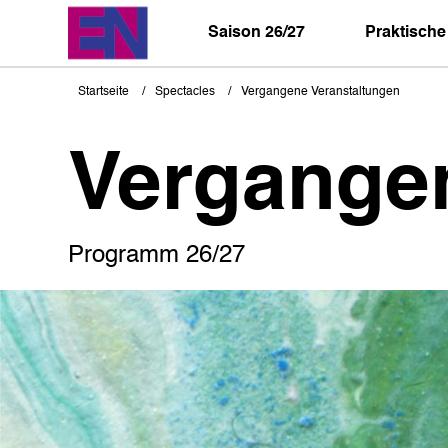
Direkt
zum
Saison 26/27
Praktische
Inhalt
Startseite
Spectacles
Vergangene Veranstaltungen
Pfadnavigation
Vergange
Programm 26/27