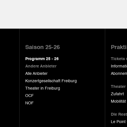
Pied
de
Saison 25-26
Prakt
page
Programm 25 - 26
Tickets
Andere Anbieter
Informat
Alle Anbieter
Abonnem
Konzertgesellschaft Freiburg
Theater
Theater in Freiburg
Zufahrt
OCF
Mobilität
NOF
Die Res
Le Point