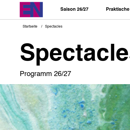
Direkt
zum
Saison 26/27
Praktische
Inhalt
Startseite
Spectacles
Pfadnavigation
Spectacle
Programm 26/27