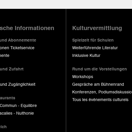
ische Informationen
Kulturvermittlung
 und Abonnemente
Spielzeit für Schulen
ionen Ticketservice
Weiterführende Literatur
ente
Inklusive Kultur
 und Zufahrt
Rund um die Vorstellungen
Workshops
 und Zugänglichkeit
Gespräche am Bühnenrand
Konferenzen, Podiumsdiskussi
taurants
Tous les événements culturels
 Commun - Equilibre
scalies - Nuithonie
eich