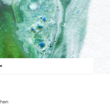
en
ehen