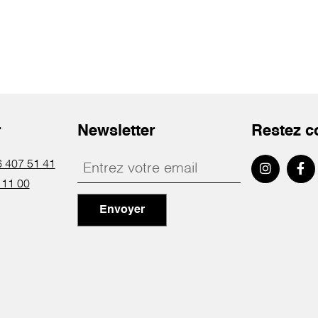
r
Newsletter
Restez c
 407 51 41
 11 00
Envoyer