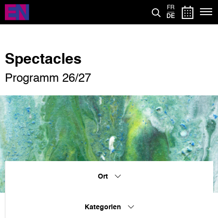
Direkt
FR
zum
DE
Inhalt
Spectacles
Programm 26/27
Ort
Kategorien