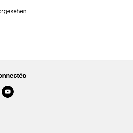
orgesehen
onnectés