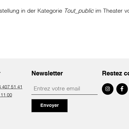
stellung in der Kategorie
Tout_public
im Theater
v
r
Newsletter
Restez c
 407 51 41
 11 00
Envoyer