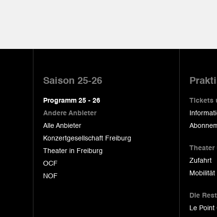
Pied
de
Saison 25-26
Prakt
page
Programm 25 - 26
Tickets
Andere Anbieter
Informat
Alle Anbieter
Abonnem
Konzertgesellschaft Freiburg
Theater
Theater in Freiburg
Zufahrt
OCF
Mobilität
NOF
Die Res
Le Point