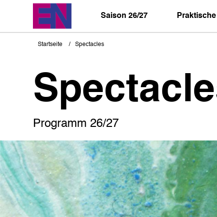
Direkt
zum
Saison 26/27
Praktische
Inhalt
Startseite
Spectacles
Pfadnavigation
Spectacle
Programm 26/27